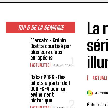
La 
TOP 5 DE LA SEMAINE
sér
Mercato : Krépin
Diatta courtisé par
plusieurs clubs
ill
européens
ACTUALITÉS
6 Août 2026
Dakar 2026 : Des
ACTUALI
billets à partir de 1
000 FCFA pour un
événement
AUTEUR
historique
Éblouissan
ACTUALITÉS
6 Août 2026