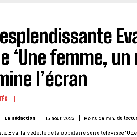
resplendissante Eva
ie ‘Une femme, un 
umine l’écran
TÉS
de lectu
La Rédaction
Moins de
min.
15 août 2023
:
te, Eva, la vedette de la populaire série télévisée ‘Un