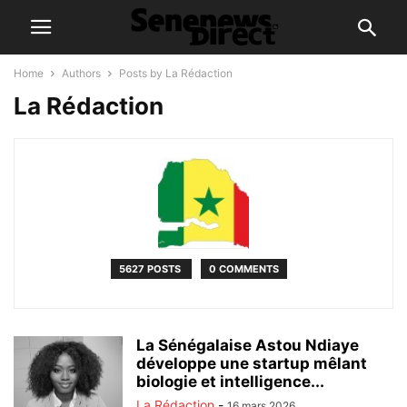
Home
Authors
Posts by La Rédaction
La Rédaction
5627 POSTS
0 COMMENTS
La Sénégalaise Astou Ndiaye
développe une startup mêlant
biologie et intelligence...
La Rédaction
-
16 mars 2026