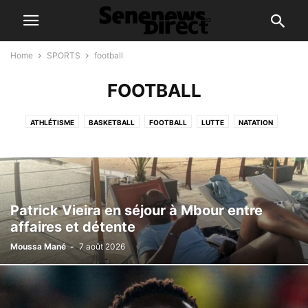
Home
SPORTS
football
FOOTBALL
ATHLÉTISME
BASKETBALL
FOOTBALL
LUTTE
NATATION
Patrick Vieira en séjour à Mbour entre
affaires et détente
Moussa Mané
-
7 août 2026