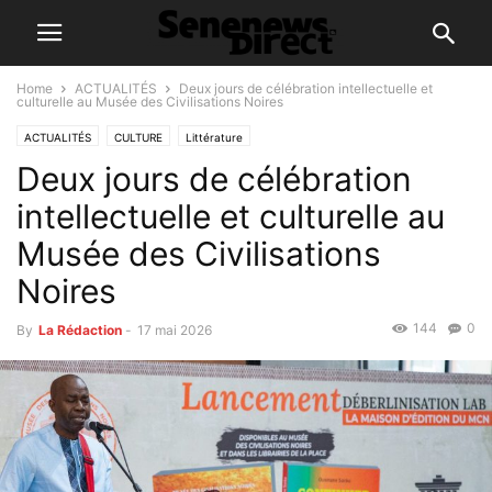
Home
ACTUALITÉS
Deux jours de célébration intellectuelle et
culturelle au Musée des Civilisations Noires
ACTUALITÉS
CULTURE
Littérature
Deux jours de célébration
intellectuelle et culturelle au
Musée des Civilisations
Noires
144
0
By
La Rédaction
-
17 mai 2026