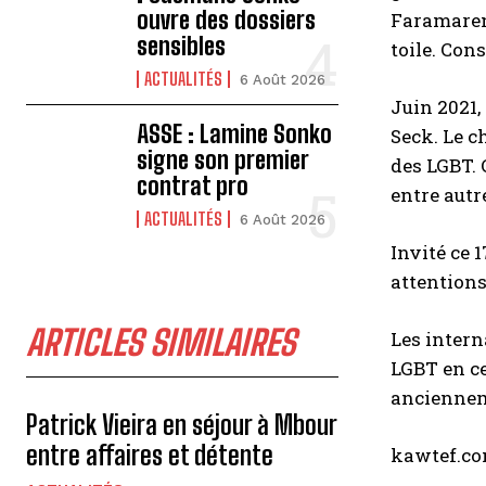
ouvre des dossiers
Faramaren 
sensibles
toile. Con
ACTUALITÉS
6 Août 2026
Juin 2021,
ASSE : Lamine Sonko
Seck. Le c
signe son premier
des LGBT. 
contrat pro
entre autr
ACTUALITÉS
6 Août 2026
Invité ce 
attentions
ARTICLES SIMILAIRES
Les intern
LGBT en ce
ancienne
Patrick Vieira en séjour à Mbour
entre affaires et détente
kawtef.c