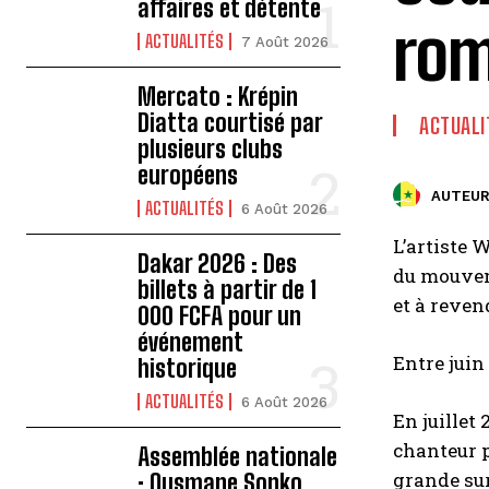
affaires et détente
rom
ACTUALITÉS
7 Août 2026
Mercato : Krépin
Diatta courtisé par
ACTUALI
plusieurs clubs
européens
AUTEUR
ACTUALITÉS
6 Août 2026
L’artiste 
Dakar 2026 : Des
du mouvem
billets à partir de 1
et à revend
000 FCFA pour un
événement
Entre juin 
historique
ACTUALITÉS
6 Août 2026
En juillet 
chanteur p
Assemblée nationale
grande sur
: Ousmane Sonko