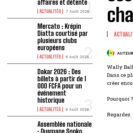
affaires et détente
cha
ACTUALITÉS
7 Août 2026
Mercato : Krépin
Diatta courtisé par
ACTUALI
plusieurs clubs
européens
AUTEUR
ACTUALITÉS
6 Août 2026
Wally Ball
Dakar 2026 : Des
Dans ce pl
billets à partir de 1
créer enco
000 FCFA pour un
événement
Pourquoi ?
historique
ACTUALITÉS
6 Août 2026
Regardez
Assemblée nationale
: Ousmane Sonko