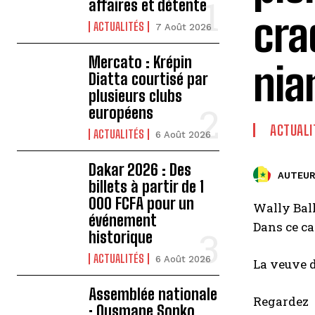
affaires et détente
cra
ACTUALITÉS
7 Août 2026
Mercato : Krépin
nia
Diatta courtisé par
plusieurs clubs
européens
ACTUALI
ACTUALITÉS
6 Août 2026
Dakar 2026 : Des
AUTEUR
billets à partir de 1
000 FCFA pour un
Wally Ball
événement
Dans ce ca
historique
ACTUALITÉS
6 Août 2026
La veuve d
Assemblée nationale
Regardez
: Ousmane Sonko