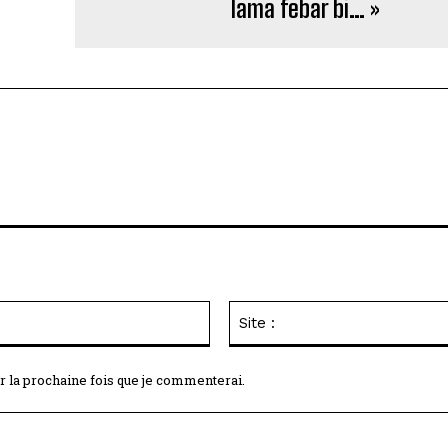
lama febar bi… »
Email
:*
r la prochaine fois que je commenterai.