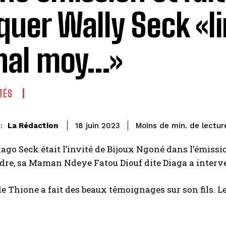
quer Wally Seck «l
nal moy…»
TÉS
de lectur
La Rédaction
Moins de
min.
18 juin 2023
:
ago Seck était l’invité de Bijoux Ngoné dans l’émissi
dre, sa Maman Ndeye Fatou Diouf dite Diaga a interve
e Thione a fait des beaux témoignages sur son fils. Le