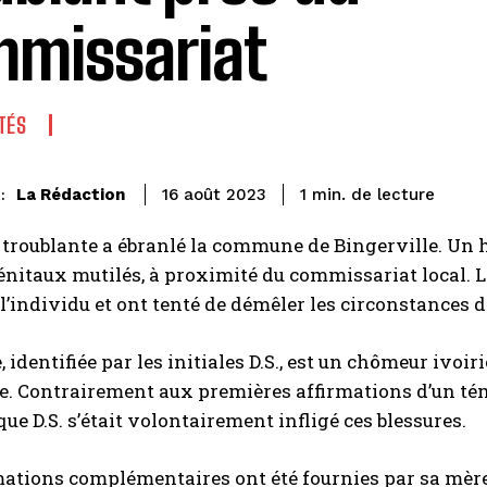
missariat
TÉS
de lecture
La Rédaction
1
min.
16 août 2023
:
troublante a ébranlé la commune de Bingerville. Un 
nitaux mutilés, à proximité du commissariat local. Les
l’individu et ont tenté de démêler les circonstances d
, identifiée par les initiales D.S., est un chômeur ivoi
e. Contrairement aux premières affirmations d’un tém
que D.S. s’était volontairement infligé ces blessures.
ations complémentaires ont été fournies par sa mère, 