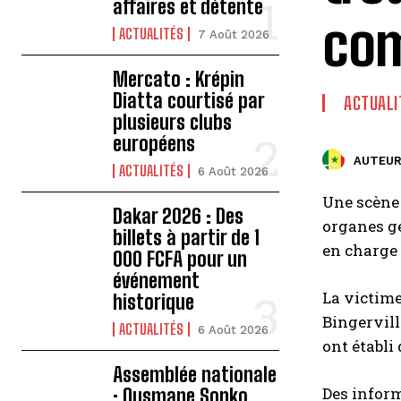
affaires et détente
com
ACTUALITÉS
7 Août 2026
Mercato : Krépin
Diatta courtisé par
ACTUALI
plusieurs clubs
européens
AUTEUR
ACTUALITÉS
6 Août 2026
Une scène 
Dakar 2026 : Des
organes gé
billets à partir de 1
en charge 
000 FCFA pour un
événement
La victime
historique
Bingervill
ACTUALITÉS
6 Août 2026
ont établi 
Assemblée nationale
Des inform
: Ousmane Sonko