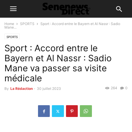
Home
SPORTS
Sport : Accord entre le Bayern et Al Nassr : Sadio
Mane...
SPORTS
Sport : Accord entre le
Bayern et Al Nassr : Sadio
Mane va passer sa visite
médicale
264
0
By
La Rédaction
-
30 juillet 2023