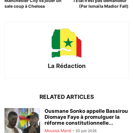
Manchester City va jouer un
l’État n’est pas demandeur”
sale coup à Chelsea
(Par Ismaïla Madior Fall)
La Rédaction
RELATED ARTICLES
Ousmane Sonko appelle Bassirou
Diomaye Faye à promulguer la
réforme constitutionnelle...
Moussa Mané
-
30 juin 2026