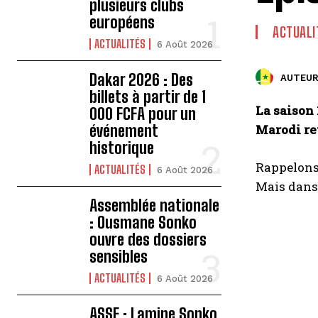
plusieurs clubs
européens
ACTUALI
ACTUALITÉS
6 Août 2026
Dakar 2026 : Des
AUTEUR
billets à partir de 1
La saison 
000 FCFA pour un
événement
Marodi rev
historique
Rappelons
ACTUALITÉS
6 Août 2026
Mais dans 
Assemblée nationale
: Ousmane Sonko
ouvre des dossiers
sensibles
ACTUALITÉS
6 Août 2026
ASSE : Lamine Sonko