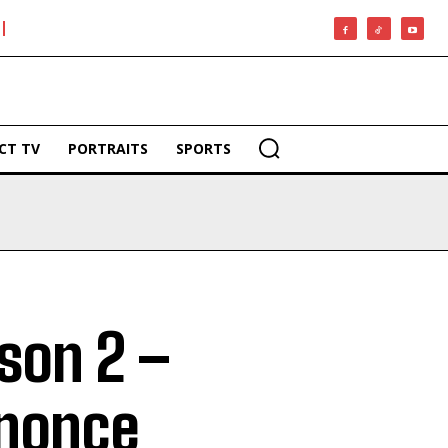
CT TV
PORTRAITS
SPORTS
son 2 –
nnonce