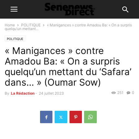
Home
POLITIQUE
« Manigances » contre Amadou Ba: « On a surpris
quelqu’un mettant...
POLITIQUE
« Manigances » contre
Amadou Ba: « On a surpris
quelqu’un mettant du ‘Safara’
dans… » (Oumar Sow)
251
0
By
La Rédaction
-
24 juillet 2023