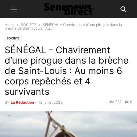
Home
SOCIETE
SÉNÉGAL – Chavirement d’une pirogue dans la
brèche de Saint-Louis : Au...
SOCIETE
SÉNÉGAL – Chavirement
d’une pirogue dans la brèche
de Saint-Louis : Au moins 6
corps repêchés et 4
survivants
252
0
By
La Rédaction
-
13 juillet 2023