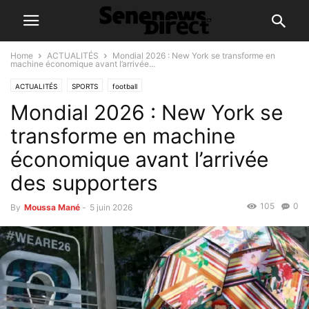
Home
ACTUALITÉS
Mondial 2026 : New York se transforme en
machine économique avant l’arrivée...
ACTUALITÉS
SPORTS
football
Mondial 2026 : New York se
transforme en machine
économique avant l’arrivée
des supporters
105
0
By
Moussa Mané
-
5 juin 2026