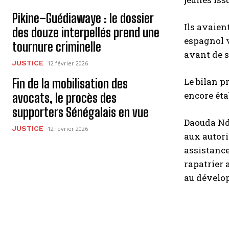
Pikine–Guédiawaye : le dossier
Ils avaient
des douze interpellés prend une
espagnol va
tournure criminelle
avant de s
JUSTICE
12 février 2026
Le bilan p
Fin de la mobilisation des
encore éta
avocats, le procès des
supporters Sénégalais en vue
Daouda Ndo
JUSTICE
12 février 2026
aux autori
assistance
rapatrier 
au dévelop