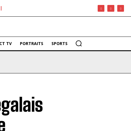
CT TV
PORTRAITS
SPORTS
galais
e