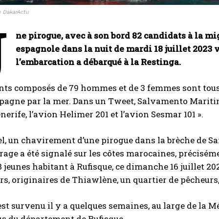
 DakarActu
U
ne pirogue, avec à son bord 82 candidats à la mi
espagnole dans la nuit de mardi 18 juillet 2023
l’embarcation a débarqué à la Restinga.
ts composés de 79 hommes et de 3 femmes sont tous d
Espagne par la mer. Dans un Tweet, Salvamento Mariti
nerife, l’avion Helimer 201 et l’avion Sesmar 101 ».
l, un chavirement d’une pirogue dans la brèche de Sai
rage a été signalé sur les côtes marocaines, préciséme
8 jeunes habitant à Rufisque, ce dimanche 16 juillet 20
rs, originaires de Thiawlène, un quartier de pêcheurs,
st survenu il y a quelques semaines, au large de la M
us du département de Rufisque.