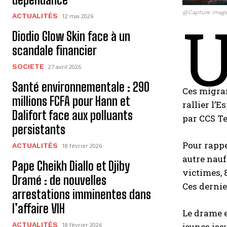
@Capture image
ACTUALITÉS
12 mai 2026
Diodio Glow Skin face à un
scandale financier
SOCIETE
27 avril 2026
Santé environnementale : 290
Ces migran
millions FCFA pour Hann et
rallier l’
Dalifort face aux polluants
par CCS Te
persistants
Pour rappe
ACTUALITÉS
18 février 2026
autre nauf
Pape Cheikh Diallo et Djiby
victimes, 
Dramé : de nouvelles
Ces dernie
arrestations imminentes dans
l’affaire VIH
Le drame e
ACTUALITÉS
jeunes iss
18 février 2026