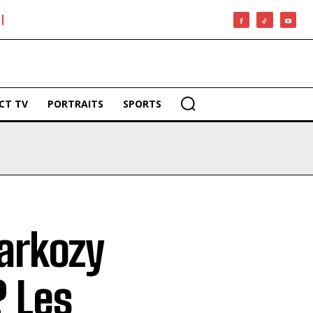
CT TV
PORTRAITS
SPORTS
arkozy
? Les