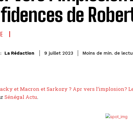
fidences de Robert
UE
de lectu
La Rédaction
Moins de
min.
9 juillet 2023
:
acky et Macron et Sarkozy ? Apr vers l’implosion? Le
ur
Sénégal Actu
.