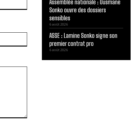
Assemblée nationale : Ousmane
Sonko ouvre des dossiers
sensibles
6 août 2026
ASSE : Lamine Sonko signe son
Site
:
premier contrat pro
6 août 2026