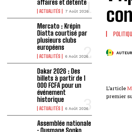
affaires et détente
con
ACTUALITÉS
7 Août 2026
Mercato : Krépin
Diatta courtisé par
POLITIQ
plusieurs clubs
européens
AUTEUR
ACTUALITÉS
6 Août 2026
Dakar 2026 : Des
billets à partir de 1
000 FCFA pour un
L’article
M
événement
premier s
historique
ACTUALITÉS
6 Août 2026
Assemblée nationale
: Ousmane Sonko