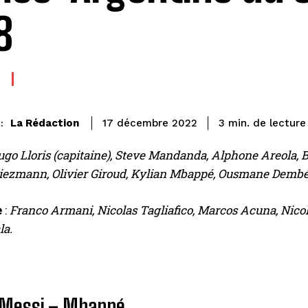
8
de lecture
La Rédaction
3
min.
17 décembre 2022
:
go Lloris (capitaine), Steve Mandanda, Alphone Areola,
iezmann, Olivier Giroud, Kylian Mbappé, Ousmane Dembé
e
:
Franco Armani, Nicolas Tagliafico, Marcos Acuna, Nicola
la.
 Messi – Mbappé