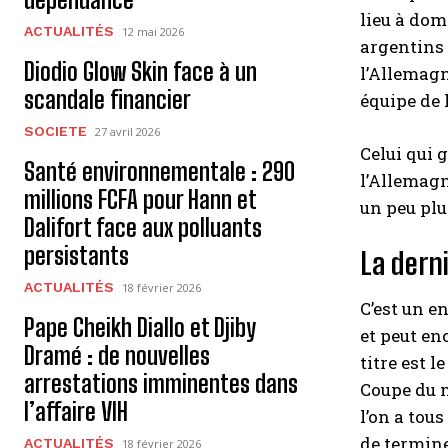
lieu à dom
ACTUALITÉS
12 mai 2026
argentins 
Diodio Glow Skin face à un
l’Allemagn
scandale financier
équipe de l
SOCIETE
27 avril 2026
Celui qui 
Santé environnementale : 290
l’Allemagn
millions FCFA pour Hann et
un peu plu
Dalifort face aux polluants
persistants
La dern
ACTUALITÉS
18 février 2026
C’est un e
Pape Cheikh Diallo et Djiby
et peut en
Dramé : de nouvelles
titre est 
arrestations imminentes dans
Coupe du m
l’affaire VIH
l’on a tous
de termine
ACTUALITÉS
18 février 2026