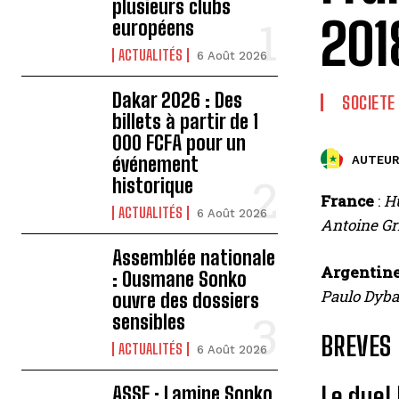
plusieurs clubs
201
européens
ACTUALITÉS
6 Août 2026
Dakar 2026 : Des
SOCIETE
billets à partir de 1
000 FCFA pour un
événement
AUTEUR
historique
France
:
Hu
ACTUALITÉS
6 Août 2026
Antoine Gr
Assemblée nationale
Argentin
: Ousmane Sonko
Paulo Dyba
ouvre des dossiers
sensibles
BREVES
ACTUALITÉS
6 Août 2026
Le duel
ASSE : Lamine Sonko