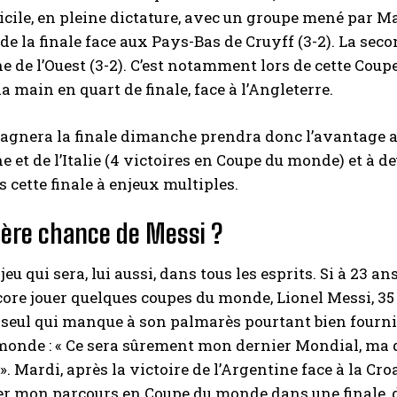
icile, en pleine dictature, avec un groupe mené par 
de la finale face aux Pays-Bas de Cruyff (3-2). La se
e de l’Ouest (3-2). C’est notamment lors de cette Coup
a main en quart de finale, face à l’Angleterre.
gagnera la finale dimanche prendra donc l’avantage 
e et de l’Italie (4 victoires en Coupe du monde) et à d
s cette finale à enjeux multiples.
ière chance de Messi ?
njeu qui sera, lui aussi, dans tous les esprits. Si à 23
core jouer quelques coupes du monde, Lionel Messi, 35
le seul qui manque à son palmarès pourtant bien fourni.
onde : « Ce sera sûrement mon dernier Mondial, ma d
 ». Mardi, après la victoire de l’Argentine face à la Cro
r mon parcours en Coupe du monde dans une finale, de 