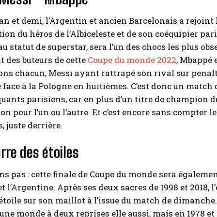
an et demi, l’Argentin et ancien Barcelonais a rejoint 
ion du héros de l’Albiceleste et de son coéquipier par
u statut de superstar, sera l’un des chocs les plus obse
 des buteurs de cette
Coupe du monde 2022
, Mbappé e
ions chacun, Messi ayant rattrapé son rival sur pena
 face à la Pologne en huitièmes. C’est donc un match d
uants parisiens, car en plus d’un titre de champion 
on pour l’un ou l’autre. Et c’est encore sans compter l
, juste derrière.
rre des étoiles
ons pas : cette finale de Coupe du monde sera également 
et l’Argentine. Après ses deux sacres de 1998 et 2018, 
étoile sur son maillot à l’issue du match de dimanche
’une monde à deux reprises elle aussi, mais en 1978 et e