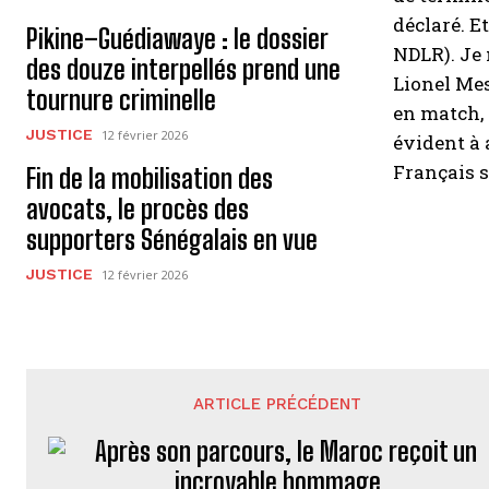
déclaré. E
Pikine–Guédiawaye : le dossier
NDLR). Je 
des douze interpellés prend une
Lionel Mes
tournure criminelle
en match, 
JUSTICE
12 février 2026
évident à 
Français s
Fin de la mobilisation des
avocats, le procès des
supporters Sénégalais en vue
JUSTICE
12 février 2026
ARTICLE PRÉCÉDENT