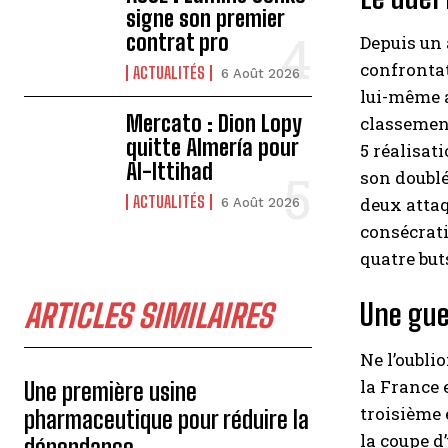
signe son premier
contrat pro
Depuis un 
confrontat
ACTUALITÉS
6 Août 2026
lui-même a
Mercato : Dion Lopy
classement
quitte Almería pour
5 réalisat
Al-Ittihad
son doublé
ACTUALITÉS
deux attaq
6 Août 2026
consécrati
quatre buts
Une gue
ARTICLES SIMILAIRES
Ne l’oubli
la France 
Une première usine
troisième 
pharmaceutique pour réduire la
la coupe d
dépendance