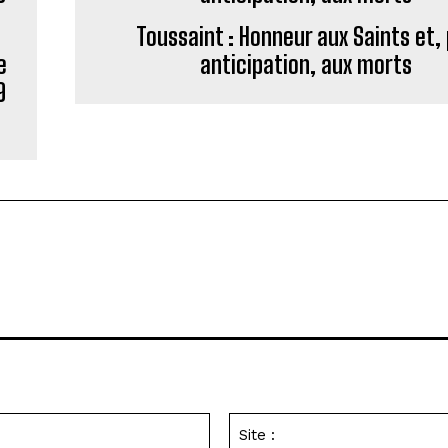
Toussaint : Honneur aux Saints et,
e
anticipation, aux morts
9
Email
:*