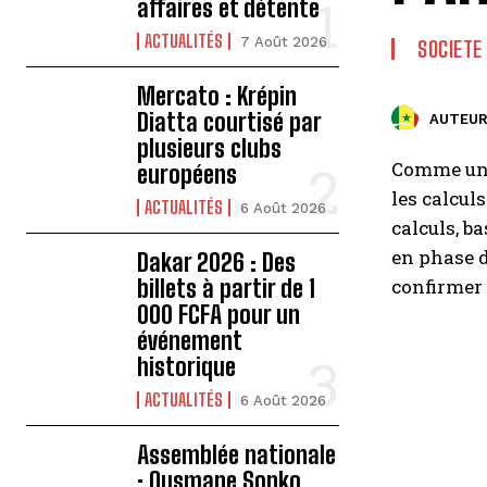
affaires et détente
ACTUALITÉS
7 Août 2026
SOCIETE
Mercato : Krépin
Diatta courtisé par
AUTEUR
plusieurs clubs
Comme un a
européens
les calcul
ACTUALITÉS
6 Août 2026
calculs, b
en phase d
Dakar 2026 : Des
billets à partir de 1
confirmer
000 FCFA pour un
événement
historique
ACTUALITÉS
6 Août 2026
Assemblée nationale
: Ousmane Sonko