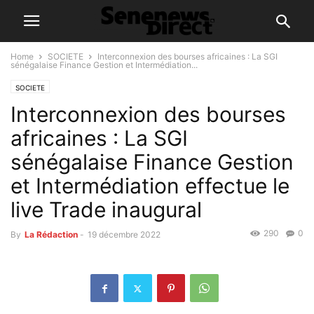
Home
SOCIETE
Interconnexion des bourses africaines : La SGI
sénégalaise Finance Gestion et Intermédiation...
SOCIETE
Interconnexion des bourses
africaines : La SGI
sénégalaise Finance Gestion
et Intermédiation effectue le
live Trade inaugural
290
0
By
La Rédaction
-
19 décembre 2022