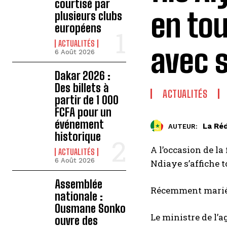
courtisé par
en tou
plusieurs clubs
européens
ACTUALITÉS
avec 
6 Août 2026
Dakar 2026 :
Des billets à
ACTUALITÉS
partir de 1 000
FCFA pour un
événement
La Ré
AUTEUR:
historique
A l’occasion de la
ACTUALITÉS
6 Août 2026
Ndiaye s’affiche 
Assemblée
Récemment mariés, 
nationale :
Ousmane Sonko
Le ministre de l’a
ouvre des