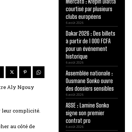
Mercato : Krépin Diatta
courtisé par plusieurs
clubs européens
6 août 2026
Dakar 2026 : Des billets
à partir de 1 000 FCFA
pour un événement
historique
6 août 2026
Assemblée nationale :
Ousmane Sonko ouvre
istre Aly Ngouy
des dossiers sensibles
6 août 2026
ASSE : Lamine Sonko
 leur complicité.
signe son premier
contrat pro
cher au côté de
6 août 2026