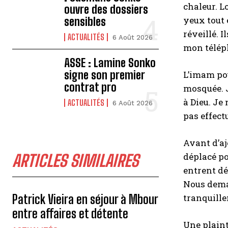
chaleur. L
ouvre des dossiers
yeux tout 
sensibles
réveillé. 
ACTUALITÉS
6 Août 2026
mon téléph
ASSE : Lamine Sonko
signe son premier
L’imam pou
contrat pro
mosquée. J
à Dieu. Je
ACTUALITÉS
6 Août 2026
pas effect
Avant d’aj
déplacé po
ARTICLES SIMILAIRES
entrent dé
Nous deman
Patrick Vieira en séjour à Mbour
tranquille
entre affaires et détente
Une plaint