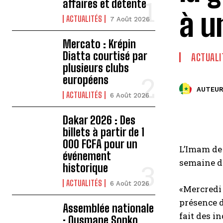
affaires et détente
à u
ACTUALITÉS
7 Août 2026
Mercato : Krépin
Diatta courtisé par
ACTUALI
plusieurs clubs
européens
AUTEUR
ACTUALITÉS
6 Août 2026
Dakar 2026 : Des
billets à partir de 1
000 FCFA pour un
L’Imam de 
événement
semaine de
historique
ACTUALITÉS
6 Août 2026
«Mercredi 
présence d
Assemblée nationale
fait des i
: Ousmane Sonko