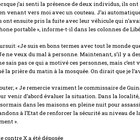
orsque j’ai senti la présence de deux individus, ils ont
en venant vers moi avec un couteau. J’ai automatiquem
Ils ont ensuite pris la fuite avec leur véhicule qui n’
one portable », informe-t-il dans les colonnes de Lib
rsuit: «Je suis en bons termes avec tout le monde que
e ne veux du mal à personne. Maintenant, s’il y a des
 ne sais pas ce qui a motivé ces personnes, mais c’est 
ué la prière du matin à la mosquée. On dirait que je l’a
outer; « Je remercie vraiment le commissaire de Guinaw 
ur venir d’abord évaluer la situation. Dans la localité
sormais dans les maisons en pleine nuit pour assass
dons à l’Etat de renforcer la sécurité au niveau de 
ment ».
e contre X a été déposée