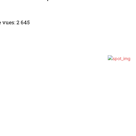
 vues:
2 645
JE M'INSCRIS
J’ai lu et j’accepte la
politique de confidentialité
.