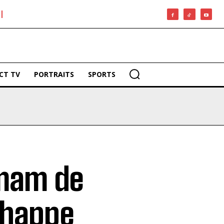
CT TV
PORTRAITS
SPORTS
Imam de
chappe