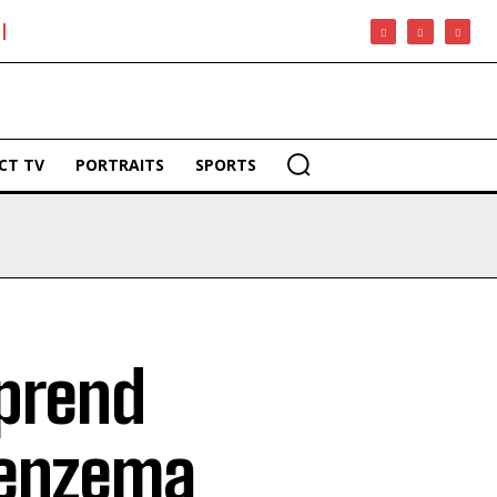
CT TV
PORTRAITS
SPORTS
 prend
Benzema