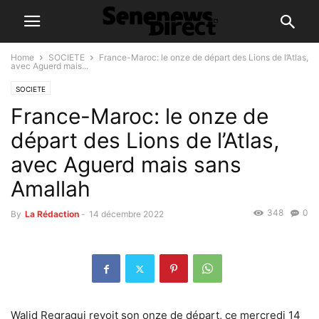
Home
SOCIETE
France-Maroc: le onze de départ des Lions de l’Atlas,
avec Aguerd mais...
SOCIETE
France-Maroc: le onze de
départ des Lions de l’Atlas,
avec Aguerd mais sans
Amallah
348
0
By
La Rédaction
-
14 décembre 2022
Walid Regragui revoit son onze de départ, ce mercredi 14