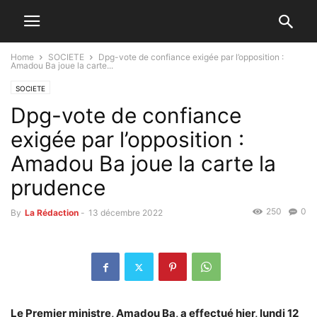
Home
SOCIETE
Dpg-vote de confiance exigée par l’opposition :
Amadou Ba joue la carte...
SOCIETE
Dpg-vote de confiance
exigée par l’opposition :
Amadou Ba joue la carte la
prudence
250
0
By
La Rédaction
-
13 décembre 2022
Le Premier ministre, Amadou Ba, a effectué hier, lundi 12