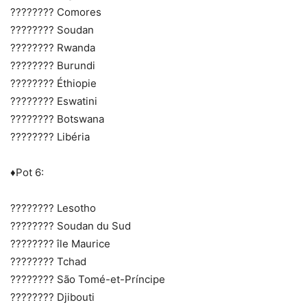
???????? Comores
???????? Soudan
???????? Rwanda
???????? Burundi
???????? Éthiopie
???????? Eswatini
???????? Botswana
???????? Libéria
♦️Pot 6:
???????? Lesotho
???????? Soudan du Sud
???????? île Maurice
???????? Tchad
???????? São Tomé-et-Príncipe
???????? Djibouti