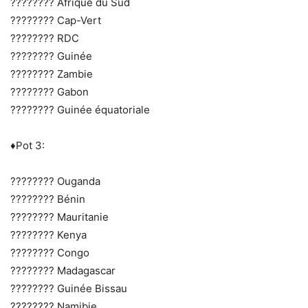
???????? Afrique du Sud
???????? Cap-Vert
???????? RDC
???????? Guinée
???????? Zambie
???????? Gabon
???????? Guinée équatoriale
♦️Pot 3:
???????? Ouganda
???????? Bénin
???????? Mauritanie
???????? Kenya
???????? Congo
???????? Madagascar
???????? Guinée Bissau
???????? Namibie