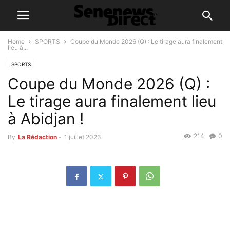
Home
SPORTS
Coupe du Monde 2026 (Q) : Le tirage aura finalement
lieu à...
SPORTS
Coupe du Monde 2026 (Q) :
Le tirage aura finalement lieu
à Abidjan !
214
0
By
La Rédaction
-
1 juillet 2023