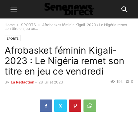
Home
SPORTS
Afrobasket féminin Kigali-2023 : Le Nigéria remet
son titre en jeu ce...
SPORTS
Afrobasket féminin Kigali-
2023 : Le Nigéria remet son
titre en jeu ce vendredi
195
0
By
La Rédaction
-
28 juillet 2023