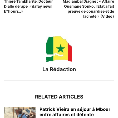
Thieré Tamkharite: Docteur
Madiambal Diagne : « Affaire
Diallo dérape :«dafay newil
Ousmane Sonko, l’Etat a fait
k*hourr…»
preuve de couardise et de
lâcheté » (Vidéo)
La Rédaction
RELATED ARTICLES
Patrick Vieira en séjour à Mbour
entre affaires et détente