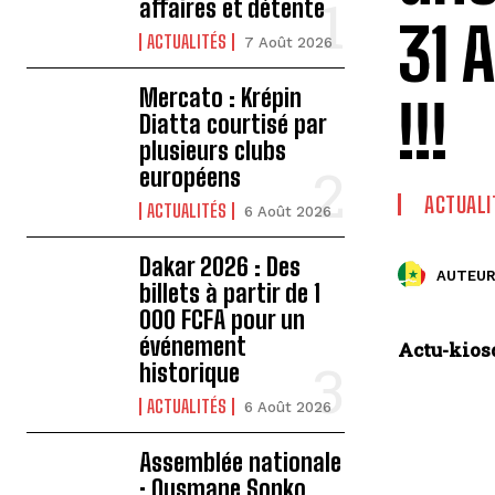
affaires et détente
31 
ACTUALITÉS
7 Août 2026
Mercato : Krépin
!!!
Diatta courtisé par
plusieurs clubs
européens
ACTUALI
ACTUALITÉS
6 Août 2026
Dakar 2026 : Des
AUTEUR
billets à partir de 1
000 FCFA pour un
événement
Actu-kiosq
historique
ACTUALITÉS
6 Août 2026
Assemblée nationale
: Ousmane Sonko