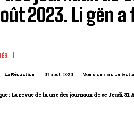
Août 2023. Li gën a 
TÉS
de lectu
La Rédaction
Moins de
min.
31 août 2023
:
ue : La revue de la une des journaux de ce Jeudi 31 Aoû