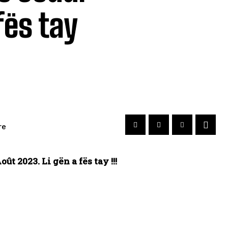
fës tay
re
t 2023. Li gën a fës tay !!!