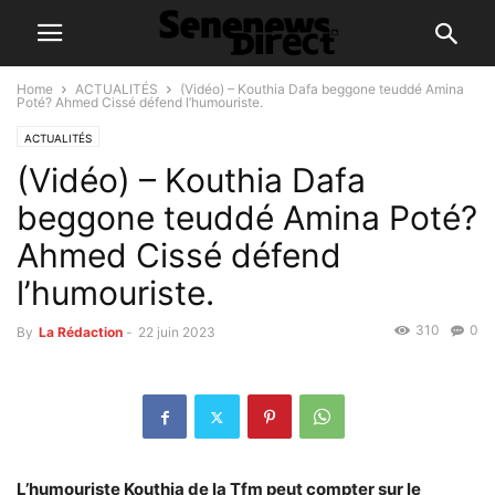
Home
ACTUALITÉS
(Vidéo) – Kouthia Dafa beggone teuddé Amina
Poté? Ahmed Cissé défend l’humouriste.
ACTUALITÉS
(Vidéo) – Kouthia Dafa
beggone teuddé Amina Poté?
Ahmed Cissé défend
l’humouriste.
310
0
By
La Rédaction
-
22 juin 2023
L’humouriste Kouthia de la Tfm peut compter sur le