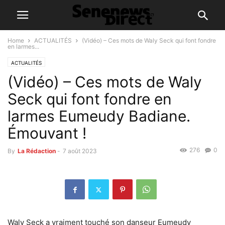
Home
ACTUALITÉS
(Vidéo) – Ces mots de Waly Seck qui font fondre
en larmes...
ACTUALITÉS
(Vidéo) – Ces mots de Waly
Seck qui font fondre en
larmes Eumeudy Badiane.
Émouvant !
276
0
By
La Rédaction
-
7 août 2023
Waly Seck a vraiment touché son danseur Eumeudy