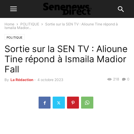
Home
POLITIQUE
Sortie sur la SEN TV : Alioune Tine répond à
Ismaila Madior...
POLITIQUE
Sortie sur la SEN TV : Alioune
Tine répond à Ismaila Madior
Fall
218
0
By
La Rédaction
-
4 octobre 2023