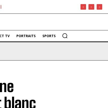
CT TV
PORTRAITS
SPORTS
une
t blanc