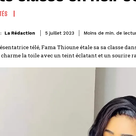
TÉS
de lectu
La Rédaction
Moins de
min.
5 juillet 2023
:
résentatrice télé, Fama Thioune étale sa sa classe dan
harme la toile avec un teint éclatant et un sourire r