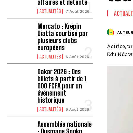
affaires et détente
ACTUALITÉS
7 Août 2026
ACTUALI
Mercato : Krépin
Diatta courtisé par
AUTEUR
plusieurs clubs
Actrice, p
européens
Edu Ndaw c
ACTUALITÉS
6 Août 2026
Dakar 2026 : Des
billets à partir de 1
000 FCFA pour un
événement
historique
ACTUALITÉS
6 Août 2026
Assemblée nationale
: Ousmane Sonko