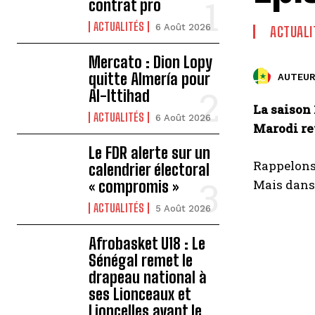
contrat pro
ACTUALITÉS
6 Août 2026
ACTUALI
Mercato : Dion Lopy
quitte Almería pour
AUTEUR
Al-Ittihad
La saison 
ACTUALITÉS
6 Août 2026
Marodi rev
Le FDR alerte sur un
Rappelons
calendrier électoral
Mais dans 
« compromis »
ACTUALITÉS
5 Août 2026
Afrobasket U18 : Le
Sénégal remet le
drapeau national à
ses Lionceaux et
Lioncelles avant le