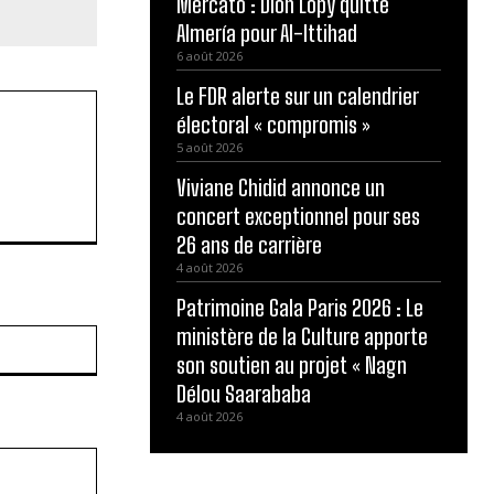
Mercato : Dion Lopy quitte
Almería pour Al-Ittihad
6 août 2026
Le FDR alerte sur un calendrier
électoral « compromis »
5 août 2026
Viviane Chidid annonce un
concert exceptionnel pour ses
26 ans de carrière
4 août 2026
Patrimoine Gala Paris 2026 : Le
ministère de la Culture apporte
Site
:
son soutien au projet « Nagn
Délou Saarababa
4 août 2026