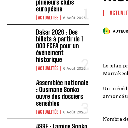
plusieurs clubs
européens
ACTUALI
ACTUALITÉS
6 Août 2026
Dakar 2026 : Des
AUTEUR
billets à partir de 1
000 FCFA pour un
événement
historique
Le bilan p
ACTUALITÉS
6 Août 2026
Marrakech 
Assemblée nationale
Un précéde
: Ousmane Sonko
ouvre des dossiers
annoncé un
sensibles
ACTUALITÉS
6 Août 2026
Nombre de
ASSE : Lamine Sonko