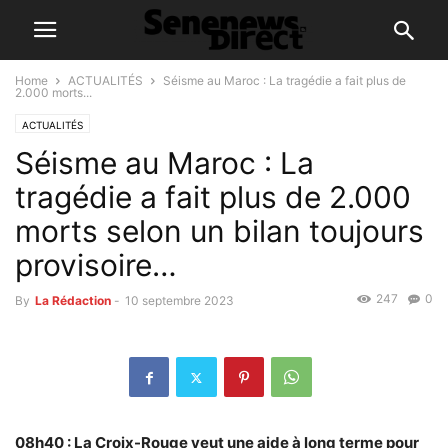
Home
ACTUALITÉS
Séisme au Maroc : La tragédie a fait plus de
2.000 morts...
ACTUALITÉS
Séisme au Maroc : La
tragédie a fait plus de 2.000
morts selon un bilan toujours
provisoire…
247
0
By
La Rédaction
-
10 septembre 2023
08h40 : La Croix-Rouge veut une aide à long terme pour