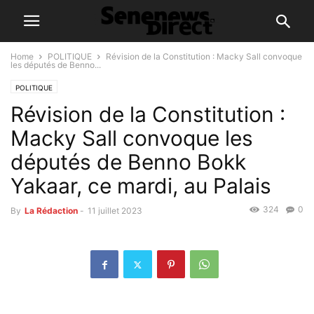
Home
POLITIQUE
Révision de la Constitution : Macky Sall convoque
les députés de Benno...
POLITIQUE
Révision de la Constitution :
Macky Sall convoque les
députés de Benno Bokk
Yakaar, ce mardi, au Palais
324
0
By
La Rédaction
-
11 juillet 2023