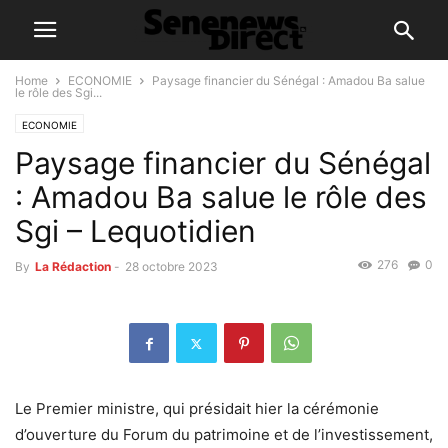
Home
ECONOMIE
Paysage financier du Sénégal : Amadou Ba salue
le rôle des Sgi...
ECONOMIE
Paysage financier du Sénégal
: Amadou Ba salue le rôle des
Sgi – Lequotidien
276
0
By
La Rédaction
-
28 octobre 2023
Le Premier ministre, qui présidait hier la cérémonie
d’ouverture du Forum du patrimoine et de l’investissement,