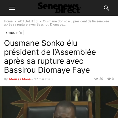
Home
ACTUALITÉS
Ousmane Sonko élu président de l’Assemblée
après sa rupture avec Bassirou Diomaye...
ACTUALITÉS
Ousmane Sonko élu
président de l’Assemblée
après sa rupture avec
Bassirou Diomaye Faye
201
0
By
Moussa Mané
-
27 mai 2026