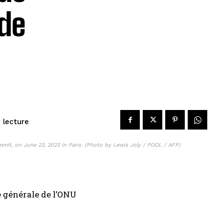
 de
 lecture
ummit, on June 23, 2023 in Paris. (Photo by Lewis Joly / POOL / AFP)
e générale de l’ONU