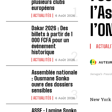
plusieurs clubs
l’A
européens
ACTUALITÉS
6 Août 2026
l’O
Dakar 2026 : Des
billets à partir de 1
000 FCFA pour un
événement
ACTUALI
historique
ACTUALITÉS
6 Août 2026
AUTEUR
Assemblée nationale
Senegal’s Presid
: Ousmane Sonko
ouvre des dossiers
sensibles
ACTUALITÉS
6 Août 2026
New York :
ASSE : Lamine Sonko