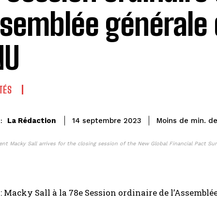
ssemblée générale
NU
TÉS
de
La Rédaction
Moins de
min.
14 septembre 2023
:
ent Macky Sall arrives for the closing session of the New Global Financial Pact S
 Macky Sall à la 78e Session ordinaire de l’Assemblé