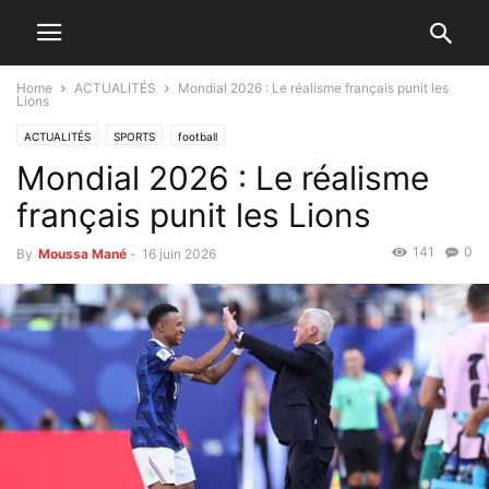
Home
ACTUALITÉS
Mondial 2026 : Le réalisme français punit les
Lions
ACTUALITÉS
SPORTS
football
Mondial 2026 : Le réalisme
français punit les Lions
141
0
By
Moussa Mané
-
16 juin 2026