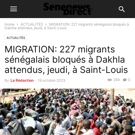
Home
ACTUALITÉS
MIGRATION: 227 migrants sénégalais bloqués à
Dakhla attendus, jeudi, à Saint-Louis
ACTUALITÉS
MIGRATION: 227 migrants
sénégalais bloqués à Dakhla
attendus, jeudi, à Saint-Louis
294
0
By
La Rédaction
-
19 octobre 2023