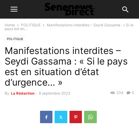
Home
POLITIQUE
Manifestations interdites – Seydi Gassama : « Si le
pays est en...
POLITIQUE
Manifestations interdites –
Seydi Gassama : « Si le pays
est en situation d’état
d’urgence… »
234
0
By
La Rédaction
-
8 septembre 2023