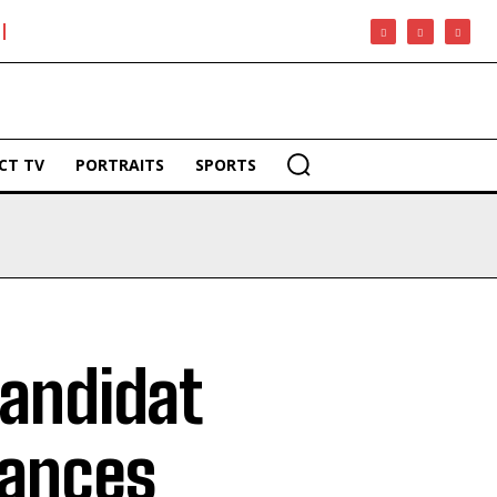
CT TV
PORTRAITS
SPORTS
candidat
hances