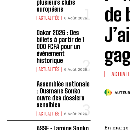
plusieurs clubs
de 
européens
ACTUALITÉS
6 Août 2026
J’ai
Dakar 2026 : Des
billets à partir de 1
000 FCFA pour un
gag
événement
historique
ACTUALITÉS
6 Août 2026
ACTUALI
Assemblée nationale
: Ousmane Sonko
AUTEUR
ouvre des dossiers
sensibles
ACTUALITÉS
6 Août 2026
En marge d
ASSE : Lamine Sonko