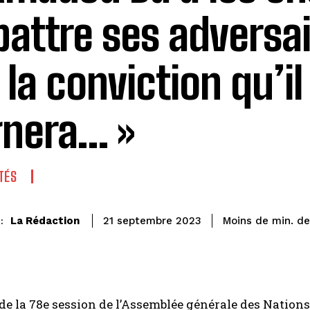
battre ses adversa
 la conviction qu’il
nera… »
TÉS
de
La Rédaction
Moins de
min.
21 septembre 2023
:
e la 78e session de l’Assemblée générale des Nations