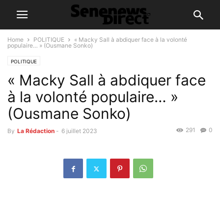
Home
POLITIQUE
« Macky Sall à abdiquer face à la volonté
populaire… » (Ousmane Sonko)
POLITIQUE
« Macky Sall à abdiquer face
à la volonté populaire… »
(Ousmane Sonko)
291
0
By
La Rédaction
-
6 juillet 2023