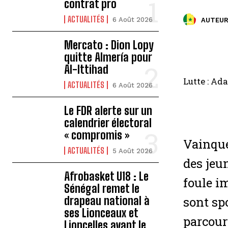
contrat pro
ACTUALITÉS
6 Août 2026
AUTEUR
Mercato : Dion Lopy
quitte Almería pour
Al-Ittihad
Lutte : Ad
ACTUALITÉS
6 Août 2026
Le FDR alerte sur un
calendrier électoral
« compromis »
Vainque
ACTUALITÉS
5 Août 2026
des jeu
Afrobasket U18 : Le
foule i
Sénégal remet le
drapeau national à
sont sp
ses Lionceaux et
parcour
Lioncelles avant le