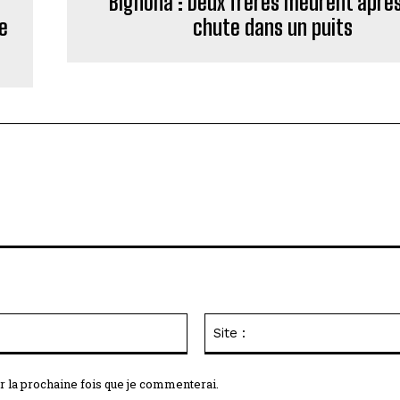
Bignona : Deux frères meurent aprè
e
chute dans un puits
Email
:*
r la prochaine fois que je commenterai.