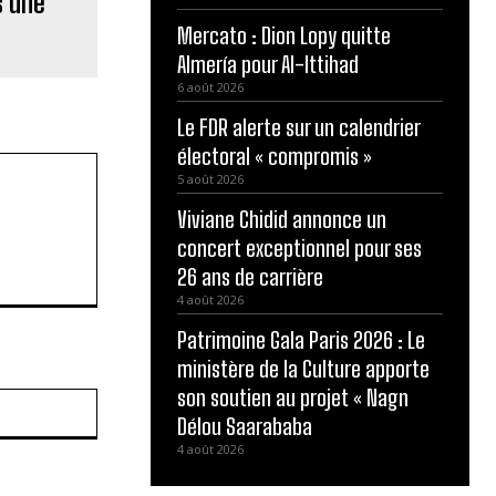
s une
Mercato : Dion Lopy quitte
Almería pour Al-Ittihad
6 août 2026
Le FDR alerte sur un calendrier
électoral « compromis »
5 août 2026
Viviane Chidid annonce un
concert exceptionnel pour ses
26 ans de carrière
4 août 2026
Patrimoine Gala Paris 2026 : Le
ministère de la Culture apporte
son soutien au projet « Nagn
Site
:
Délou Saarababa
4 août 2026