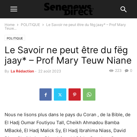
Home
POLITIQUE
Le Savoir ne peut être du fëg jaay* – Prof Mary
Teuw...
POLITIQUE
Le Savoir ne peut être du fëg
jaay* – Prof Mary Teuw Niane
223
0
By
La Rédaction
-
22 août 2023
Nous ne lisons plus dans le pays du Coran , de la Bible, de
El Hadj Oumar Foutiyou Tall, Cheikh Ahmadou Bamba
MBacké, El Hadj Malick Sy, El Hadj Ibrahima Niass, David