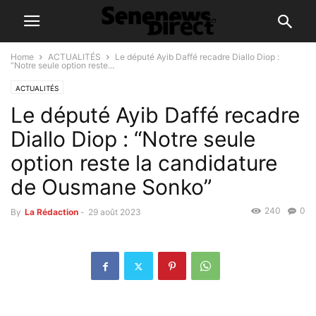
Home
ACTUALITÉS
Le député Ayib Daffé recadre Diallo Diop :
“Notre seule option reste...
ACTUALITÉS
Le député Ayib Daffé recadre
Diallo Diop : “Notre seule
option reste la candidature
de Ousmane Sonko”
240
0
By
La Rédaction
-
29 août 2023