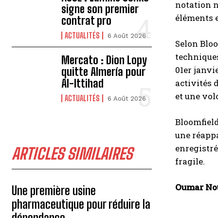
notation n
signe son premier
éléments e
contrat pro
ACTUALITÉS
6 Août 2026
Selon Bloo
techniques
Mercato : Dion Lopy
01er janvi
quitte Almería pour
Al-Ittihad
activités d
et une vol
ACTUALITÉS
6 Août 2026
Bloomfield
une réappa
enregistré
ARTICLES SIMILAIRES
fragile.
Oumar No
Une première usine
pharmaceutique pour réduire la
dépendance