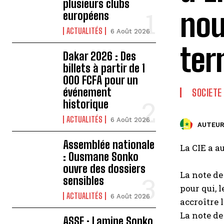
plusieurs clubs
nou
européens
ACTUALITÉS
6 Août 2026
ter
Dakar 2026 : Des
billets à partir de 1
000 FCFA pour un
événement
SOCIETE
historique
ACTUALITÉS
6 Août 2026
AUTEUR
Assemblée nationale
La CIE a a
: Ousmane Sonko
ouvre des dossiers
La note de
sensibles
pour qui, 
ACTUALITÉS
6 Août 2026
accroître 
La note de
ASSE : Lamine Sonko