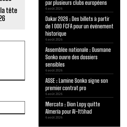
par plusieurs clubs européens
la tête
6 août 2026
26
Dakar 2026 : Des billets à partir
de 1 000 FCFA pour un événement
historique
6 août 2026
Assemblée nationale : Ousmane
Sonko ouvre des dossiers
sensibles
6 août 2026
ASSE : Lamine Sonko signe son
premier contrat pro
6 août 2026
Mercato : Dion Lopy quitte
Site
:
Almería pour Al-Ittihad
6 août 2026