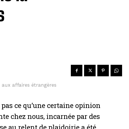
s
é aux affaires étrangères
t pas ce qu’une certaine opinion
ante chez nous, incarnée par des
 au relent de plaidoirie a été