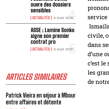
ouvre des dossiers
prononc
sensibles
service
ACTUALITÉS
6 Août 2026
Ismaïla 
ASSE : Lamine Sonko
civile, 
signe son premier
contrat pro
dans ses
ACTUALITÉS
6 Août 2026
d’une o
c’est le
les gra
ARTICLES SIMILAIRES
de notr
Patrick Vieira en séjour à Mbour
entre affaires et détente