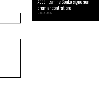
ASSE : Lamine Sonko signe son
premier contrat pro
6 août 2026
Site
: