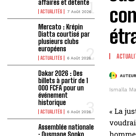
affaires et détente
con
ACTUALITÉS
7 Août 2026
Mercato : Krépin
étr
Diatta courtisé par
plusieurs clubs
européens
ACTUALI
ACTUALITÉS
6 Août 2026
Dakar 2026 : Des
AUTEUR
billets à partir de 1
000 FCFA pour un
Ismaïla Mad
événement
historique
« La ju
ACTUALITÉS
6 Août 2026
voudrai
Assemblée nationale
hommes 
: Ousmane Sonko