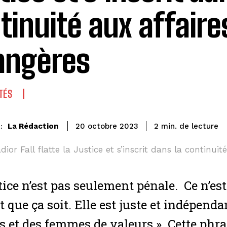
tinuité aux affaire
angères
TÉS
de lecture
La Rédaction
2
min.
20 octobre 2023
:
ior Fall flatte la Justice et s’inscrit dans la continuit
stice n’est pas seulement pénale. Ce n’es
t que ça soit. Elle est juste et indépend
et des femmes de valeurs ». Cette phrase