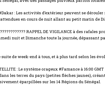
 Sénégal, avec des passages pluvieux parfois localeme
#Dakar : Les activités d’extérieur peuvent se déroule
attendues en cours de nuit allant au petit matin de 
???????????? RAPPEL DE VIGILANCE à des rafales prog
amedi nuit et Dimanche toute la journée, dépassant pa
 suite de week-end à tous, et à plus tard selon les évo
ELLITE : Le système orageux #Famance à 16:00 GMT ce
dans les terres du pays (petites flèches jaunes), créan
sivement éparpillées sur les 14 Régions du Sénégal.