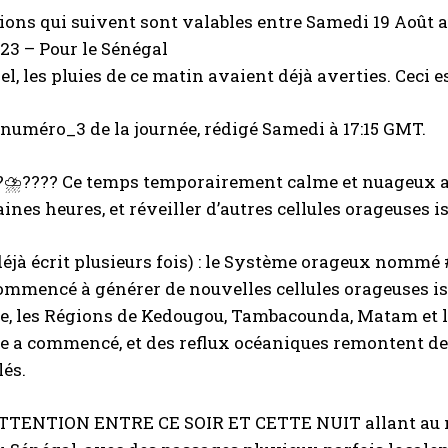
ions qui suivent sont valables entre Samedi 19 Août au
23 – Pour le Sénégal
l, les pluies de ce matin avaient déjà averties. Ceci es
numéro_3 de la journée, rédigé Samedi à 17:15 GMT.
?⛈️????️ Ce temps temporairement calme et nuageux ap
ines heures, et réveiller d’autres cellules orageuses i
éjà écrit plusieurs fois) : le Système orageux nommé
commencé à générer de nouvelles cellules orageuses iso
 les Régions de Kedougou, Tambacounda, Matam et l’Es
 a commencé, et des reflux océaniques remontent depu
lés.
ATTENTION ENTRE CE SOIR ET CETTE NUIT allant au ma