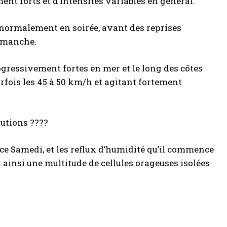
nt forts et d’intensités variables en général.
r normalement en soirée, avant des reprises
Dimanche.
ressivement fortes en mer et le long des côtes
rfois les 45 à 50 km/h et agitant fortement
lutions ????
 Samedi, et les reflux d’humidité qu’il commence
t ainsi une multitude de cellules orageuses isolées