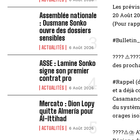
Les prévis
Assemblée nationale
20 Août 20
: Ousmane Sonko
(Pour rappe
ouvre des dossiers
sensibles
#Bulletin_
ACTUALITÉS
6 Août 2026
???? ⚠️???
ASSE : Lamine Sonko
des procha
signe son premier
contrat pro
#Rappel (d
ACTUALITÉS
6 Août 2026
et a déjà 
Casamance,
Mercato : Dion Lopy
du système
quitte Almería pour
orages iso
Al-Ittihad
ACTUALITÉS
6 Août 2026
????⚠️⛈️ 