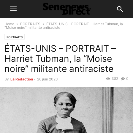
Home
PORTRAITS
ÉTATS-UNIS – PORTRAIT – Harriet Tubman, la
“Moise noire” militante antiraciste
PORTRAITS
ÉTATS-UNIS – PORTRAIT –
Harriet Tubman, la “Moise
noire” militante antiraciste
382
0
By
La Rédaction
-
26 juin 2023