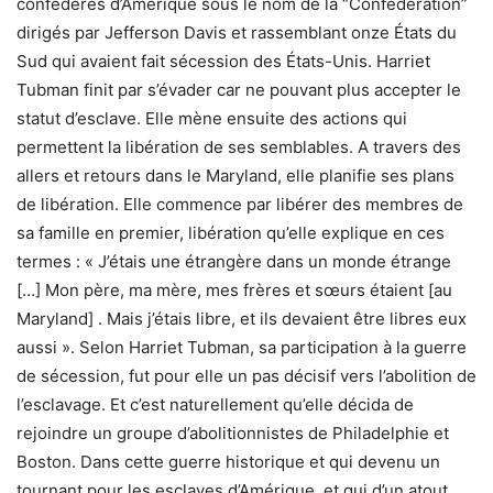
confédérés d’Amérique sous le nom de la “Confédération”
dirigés par Jefferson Davis et rassemblant onze États du
Sud qui avaient fait sécession des États-Unis. Harriet
Tubman finit par s’évader car ne pouvant plus accepter le
statut d’esclave. Elle mène ensuite des actions qui
permettent la libération de ses semblables. A travers des
allers et retours dans le Maryland, elle planifie ses plans
de libération. Elle commence par libérer des membres de
sa famille en premier, libération qu’elle explique en ces
termes : « J’étais une étrangère dans un monde étrange
[…] Mon père, ma mère, mes frères et sœurs étaient [au
Maryland] . Mais j’étais libre, et ils devaient être libres eux
aussi ». Selon Harriet Tubman, sa participation à la guerre
de sécession, fut pour elle un pas décisif vers l’abolition de
l’esclavage. Et c’est naturellement qu’elle décida de
rejoindre un groupe d’abolitionnistes de Philadelphie et
Boston. Dans cette guerre historique et qui devenu un
tournant pour les esclaves d’Amérique, et qui d’un atout